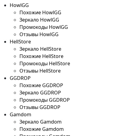
HowlGG
Похожие HowlGG
Зеркало HowlGG
Промокоды HowlGG
Отзывы HowlGG
HellStore
Зеркало HellStore
Похожие HellStore
Промокоды HellStore
Отзывы HellStore
GGDROP
Похожие GGDROP
Зеркало GGDROP
Промокоды GGDROP
Отзывы GGDROP
Gamdom
Зеркало Gamdom
Похожие Gamdom