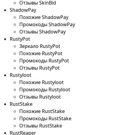
Отзывы SkinBid
ShadowPay
Похожие ShadowPay
Промокоды ShadowPay
Отзывы ShadowPay
RustyPot
Зеркало RustyPot
Похожие RustyPot
Промокоды RustyPot
Отзывы RustyPot
Rustyloot
Похожие Rustyloot
Промокоды Rustyloot
Отзывы Rustyloot
RustStake
Похожие RustStake
Промокоды RustStake
Отзывы RustStake
RustReaper