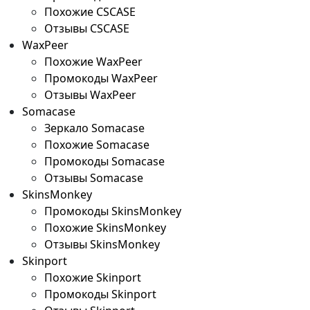
Похожие CSCASE
Отзывы CSCASE
WaxPeer
Похожие WaxPeer
Промокоды WaxPeer
Отзывы WaxPeer
Somacase
Зеркало Somacase
Похожие Somacase
Промокоды Somacase
Отзывы Somacase
SkinsMonkey
Промокоды SkinsMonkey
Похожие SkinsMonkey
Отзывы SkinsMonkey
Skinport
Похожие Skinport
Промокоды Skinport