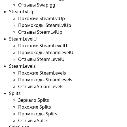
Отзывы Swap.gg
SteamLvlUp
Похожие SteamLvlUp
Промокоды SteamLvlUp
Отзывы SteamLvlUp
SteamLevelU
Похожие SteamLevelU
Промокоды SteamLevelU
Отзывы SteamLevelU
SteamLevels
Похожие SteamLevels
Промокоды SteamLevels
Отзывы SteamLevels
Splits
Зеркало Splits
Похожие Splits
Промокоды Splits
Отзывы Splits