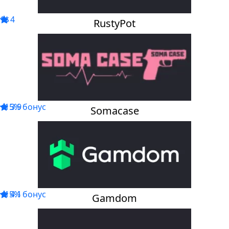
1$
4
RustyPot
+15% бонус
3.9
Somacase
+15% бонус
4.1
Gamdom