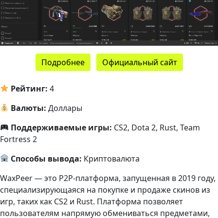
Подробнее
Официальный сайт
Рейтинг:
4
Валюты:
Доллары
Поддерживаемые игры:
CS2, Dota 2, Rust, Team
Fortress 2
Способы вывода:
Криптовалюта
WaxPeer — это P2P-платформа, запущенная в 2019 году,
специализирующаяся на покупке и продаже скинов из
игр, таких как CS2 и Rust. Платформа позволяет
пользователям напрямую обмениваться предметами,