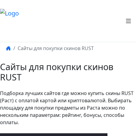
Сайты для покупки скинов RUST
Сайты для покупки скинов
RUST
Подборка лучших сайтов где можно купить скины RUST
(Раст) с оплатой картой или криптовалютой. Выбирать
площадку для покупки предметы из Раста можно по
нескольким параметрам: рейтинг, бонусы, способы
оплаты.