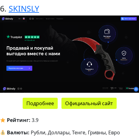
6.
SKINSLY
Подробнее
Официальный сайт
Рейтинг:
3.9
Валюты:
Рубли, Доллары, Тенге, Гривны, Евро