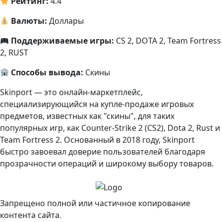
Рейтинг:
4.4
Валюты:
Доллары
Поддерживаемые игры:
CS 2, DOTA 2, Team Fortress
2, RUST
Способы вывода:
Скины
Skinport — это онлайн-маркетплейс,
специализирующийся на купле-продаже игровых
предметов, известных как "скины", для таких
популярных игр, как Counter-Strike 2 (CS2), Dota 2, Rust и
Team Fortress 2. Основанный в 2018 году, Skinport
быстро завоевал доверие пользователей благодаря
прозрачности операций и широкому выбору товаров.
Запрещено полной или частичное копирование
контента сайта.