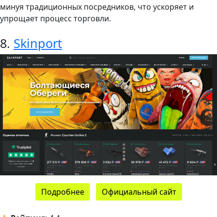
минуя традиционных посредников, что ускоряет и
упрощает процесс торговли.
8.
Skinport
Подробнее
Официальный сайт