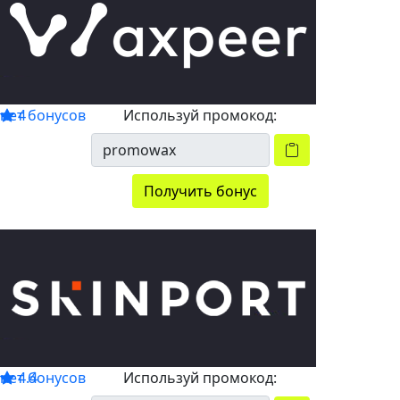
нет бонусов
4
Используй промокод:
Получить бонус
нет бонусов
4.4
Используй промокод: