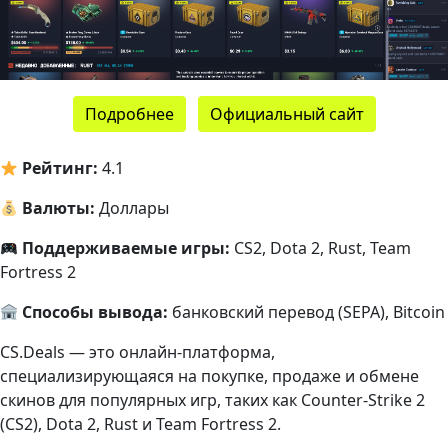
Подробнее
Официальный сайт
Рейтинг:
4.1
Валюты:
Доллары
Поддерживаемые игры:
CS2, Dota 2, Rust, Team
Fortress 2
Способы вывода:
банковский перевод (SEPA), Bitcoin
CS.Deals — это онлайн-платформа,
специализирующаяся на покупке, продаже и обмене
скинов для популярных игр, таких как Counter-Strike 2
(CS2), Dota 2, Rust и Team Fortress 2.