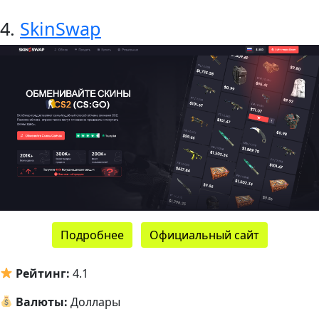
4.
SkinSwap
Подробнее
Официальный сайт
Рейтинг:
4.1
Валюты:
Доллары