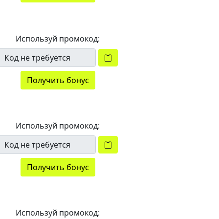
Используй промокод:
Получить бонус
Используй промокод:
Получить бонус
Используй промокод: