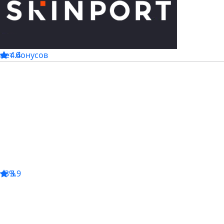
нет бонусов
4.4
+3%
3.9