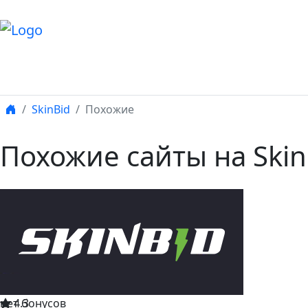
SkinBid
Похожие
Похожие сайты на Skin
нет бонусов
4.3