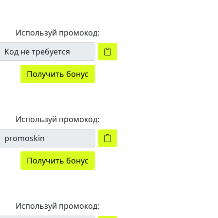
Используй промокод:
Получить бонус
Используй промокод:
Получить бонус
Используй промокод: