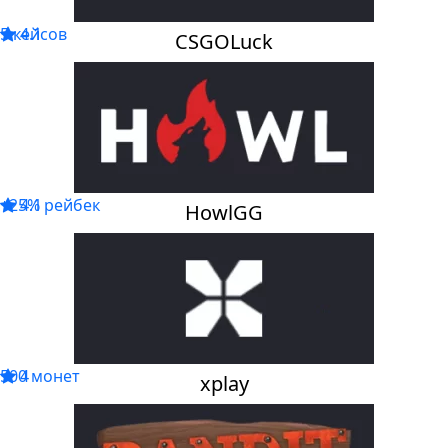
5 кейсов
4.1
CSGOLuck
+25% рейбек
4.1
HowlGG
500 монет
4
xplay