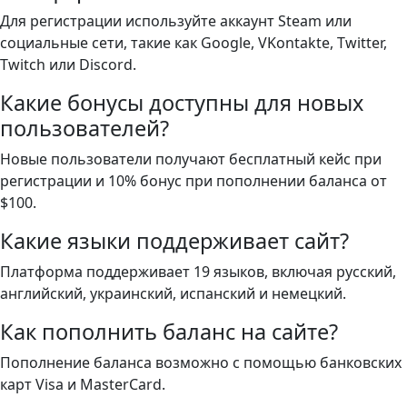
Для регистрации используйте аккаунт Steam или
социальные сети, такие как Google, VKontakte, Twitter,
Twitch или Discord.
Какие бонусы доступны для новых
пользователей?
Новые пользователи получают бесплатный кейс при
регистрации и 10% бонус при пополнении баланса от
$100.
Какие языки поддерживает сайт?
Платформа поддерживает 19 языков, включая русский,
английский, украинский, испанский и немецкий.
Как пополнить баланс на сайте?
Пополнение баланса возможно с помощью банковских
карт Visa и MasterCard.