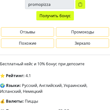
Получить бонус
Отзывы
Промокоды
Похожие
Зеркало
Бесплатный кейс и 10% бонус при депозите
⭐ Рейтинг:
4.1
🌍 Языки:
Русский, Английский, Украинский,
Испанский, Немецкий
💰 Валюты:
Пиццы