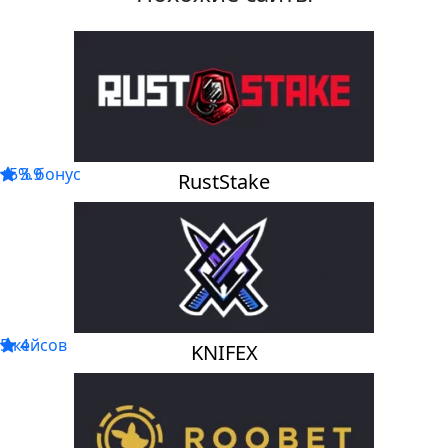
+5% бонус
3.9
RustStake
5 кейсов
4
KNIFEX