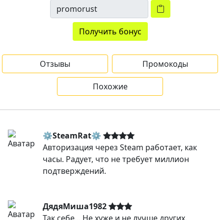
Получить бонус
Отзывы
Промокоды
Похожие
⚙️SteamRat⚙️
Авторизация через Steam работает, как
часы. Радует, что не требует миллион
подтверждений.
ДядяМиша1982
Так себе... Не хуже и не лучше других.