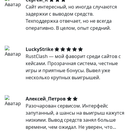
Сайт интересный, но иногда случаются
задержки с выводом средств.
Техподдержка отвечает, но не всегда
оперативно. В целом, опыт средний.
LuckyStrike
RustClash — мой фаворит среди сайтов с
кейсами. Прозрачная система, честные
игры и приятные бонусы. Вывел уже
несколько крупных выигрышей.
Алексей_Петров
Разочарован сервисом. Интерфейс
запутанный, а шансы на выигрыш кажутся
низкими. Вывод средств занял больше
времени, чем ожидал. Не уверен, что...