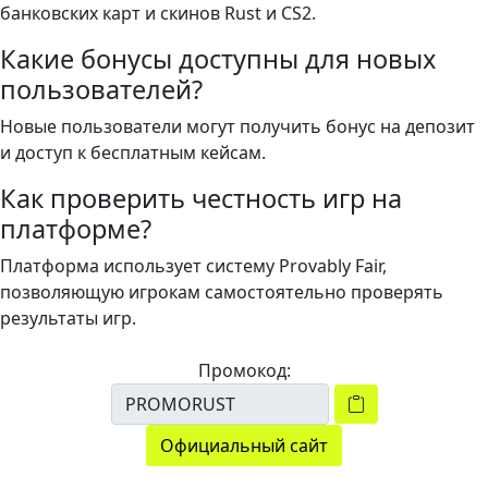
банковских карт и скинов Rust и CS2.
Какие бонусы доступны для новых
пользователей?
Новые пользователи могут получить бонус на депозит
и доступ к бесплатным кейсам.
Как проверить честность игр на
платформе?
Платформа использует систему Provably Fair,
позволяющую игрокам самостоятельно проверять
результаты игр.
Промокод:
Официальный сайт