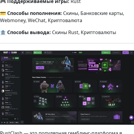
🎮 Поддерживаемые игры:
Rust
💳 Способы пополнения:
Скины, Банковские карты,
Webmoney, WeChat, Криптовалюта
🏦 Способы вывода:
Скины Rust, Криптовалюты
RustClash — это популярная гемблинг-платформа в