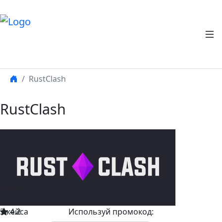
RustClash
RustClash
3 кейса
4.2
Используй промокод: