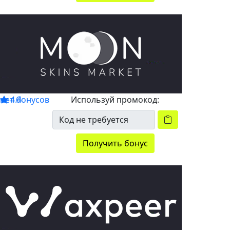
нет бонусов
4.4
Используй промокод:
Получить бонус