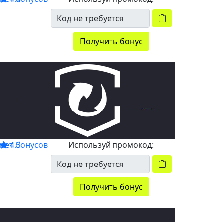
Получить бонус
нет бонусов
4.3
Используй промокод:
Получить бонус