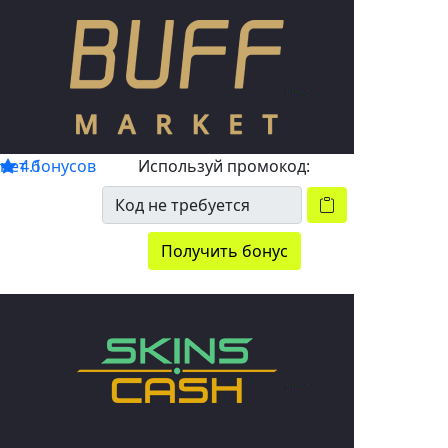
нет бонусов
4.1
Используй промокод:
Получить бонус