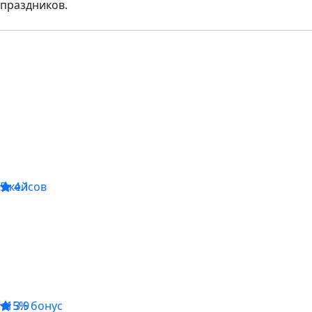
праздников.
5 кейсов
4.1
+15% бонус
3.9