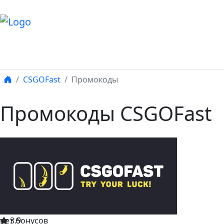
CSGOFast
Промокоды
Промокоды CSGOFast
нет бонусов
3.9