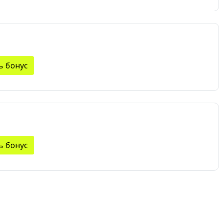
ь бонус
ь бонус