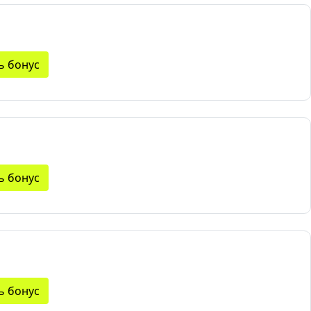
ь бонус
ь бонус
ь бонус