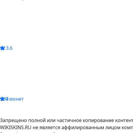
$2
3.6
500 монет
4
Запрещено полной или частичное копирование контент
WIKISKINS.RU не является аффилированным лицом комп