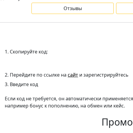
Отзывы
1. Скопируйте код:
2. Перейдите по ссылке на
сайт
и зарегистрируйтесь
3. Введите код
Если код не требуется, он автоматически применяетс
например бонус к пополнению, на обмен или кейс.
Промок