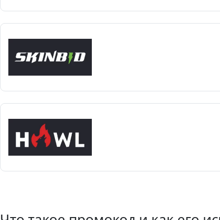
Что такое промокод и как его и