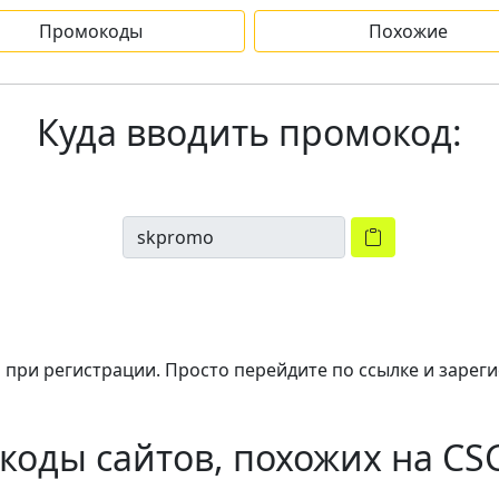
Промокоды
Похожие
Куда вводить промокод:
я при регистрации. Просто перейдите по ссылке и зарег
оды сайтов, похожих на CS