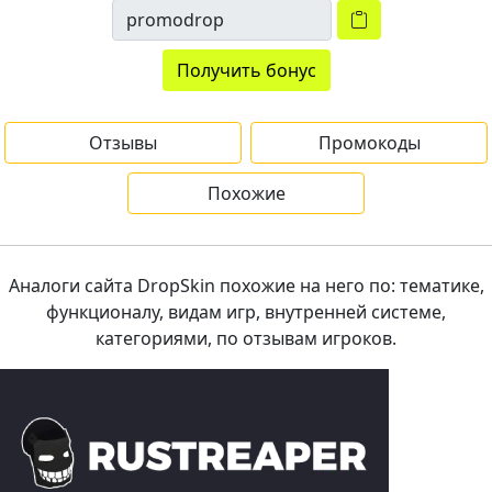
Получить бонус
Отзывы
Промокоды
Похожие
Аналоги сайта DropSkin похожие на него по: тематике,
функционалу, видам игр, внутренней системе,
категориями, по отзывам игроков.