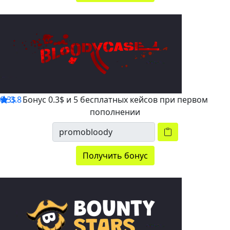
0.3$
3.8
Бонус 0.3$ и 5 бесплатных кейсов при первом
пополнении
Получить бонус