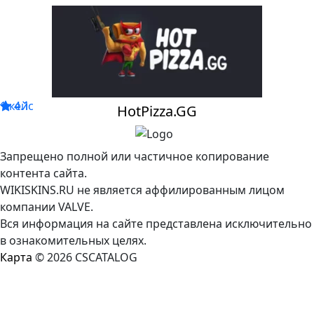
1 кейс
4.1
HotPizza.GG
Запрещено полной или частичное копирование
контента сайта.
WIKISKINS.RU не является аффилированным лицом
компании VALVE.
Вся информация на сайте представлена исключительно
в ознакомительных целях.
Карта
© 2026 CSCATALOG