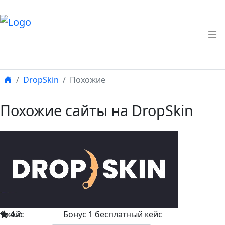
DropSkin
Похожие
Похожие сайты на DropSkin
1 кейс
4.2
Бонус 1 бесплатный кейс