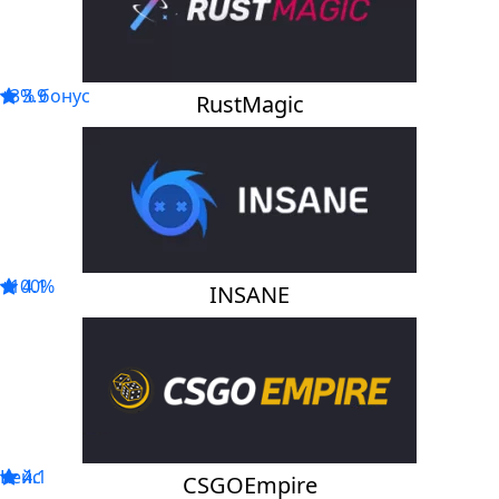
+3% бонус
3.9
RustMagic
+100%
4.1
INSANE
Кейс
4.1
CSGOEmpire