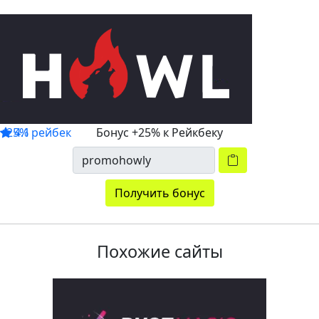
+25% рейбек
4.1
Бонус +25% к Рейкбеку
Получить бонус
Похожие сайты